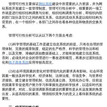
管理可行性主要保证
网站系统
建设中所需要的人力资源，并为网
站系统开发建立一套管理制度。管理可行性分析中，很重要的一项工
作就是进行组织结构调查与分析。组织结构调查与分析，即组织内部
的部门划分及它们之间的相互关系。信息的流动关系是以组织结构为
背景的，在一个组织中，各部门之间存在着各种信息和物质的交换关
系。
管理可行性分析可以从以下两个方面去考虑:
(1)科学管理的基础工作是建立信息系统的前提。只有在合理的管
理体制、完善的规章制度、稳定的生产秩序、科学的管理办法和程
序，以及完整、准确的原始数据基础上，才能有效地建立信息系统。
否则，必须先对企业的管理进行一番改进和规范，再逐步过渡到信息
化和
电子商务系统
应用等较高层次。
(2)社会环境因素的变化对管理现代化的要求具有影响。社会环境
因素一般涉及科学技术、经济体制、法律法规、市场竞争、与世界经
济接轨、建立健全管理机制、信息高速公路、无纸化办公等。目前这
些因素常常促使用户努力学习和掌握先进的科学技术，以适应时代发
展的要求。对此，应该强调新系统建设的重要性是从长远发展的角度
出发，从提高组织的素质、增强组织竟争力的意义上看待新系统的必
要性。