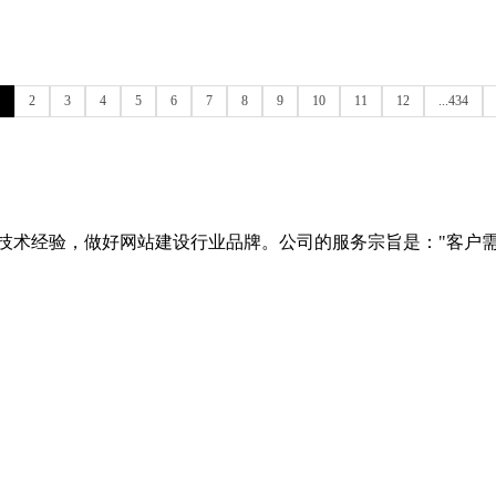
2
3
4
5
6
7
8
9
10
11
12
...434
技术经验，做好网站建设行业品牌。公司的服务宗旨是："客户